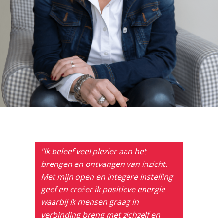
"Ik beleef veel plezier aan het
brengen en ontvangen van inzicht.
Met mijn open en integere instelling
geef en creëer ik positieve energie
waarbij ik mensen graag in
verbinding breng met zichzelf en