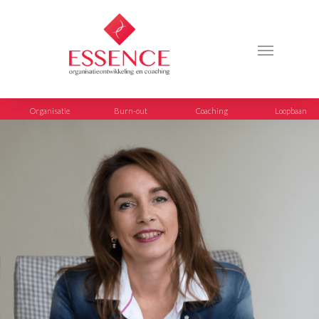
Organisatie
Burn-out
Coaching
Loopbaan